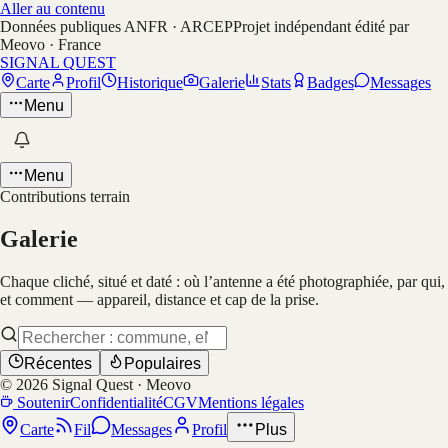
Aller au contenu
Données publiques ANFR · ARCEP
Projet indépendant édité par
Meovo · France
SIGNAL QUEST
Carte
Profil
Historique
Galerie
Stats
Badges
Messages
Menu
Menu
Contributions terrain
Galerie
Chaque cliché, situé et daté : où l’antenne a été photographiée, par qui,
et comment — appareil, distance et cap de la prise.
Récentes
Populaires
©
2026
Signal Quest · Meovo
Soutenir
Confidentialité
CGV
Mentions légales
Carte
Fil
Messages
Profil
Plus