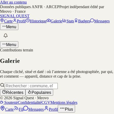
Aller au contenu
Données publiques ANFR · ARCEP
Projet indépendant édité par
Meovo · France
SIGNAL QUEST
Carte
Profil
Historique
Galerie
Stats
Badges
Messages
Menu
Menu
Contributions terrain
Galerie
Chaque cliché, situé et daté : où l’antenne a été photographiée, par qui,
et comment — appareil, distance et cap de la prise.
Récentes
Populaires
©
2026
Signal Quest · Meovo
Soutenir
Confidentialité
CGV
Mentions légales
Carte
Fil
Messages
Profil
Plus