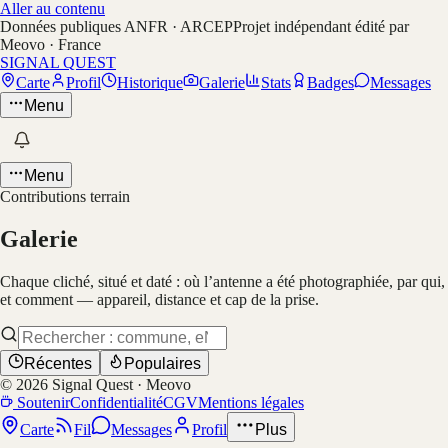
Aller au contenu
Données publiques ANFR · ARCEP
Projet indépendant édité par
Meovo · France
SIGNAL QUEST
Carte
Profil
Historique
Galerie
Stats
Badges
Messages
Menu
Menu
Contributions terrain
Galerie
Chaque cliché, situé et daté : où l’antenne a été photographiée, par qui,
et comment — appareil, distance et cap de la prise.
Récentes
Populaires
©
2026
Signal Quest · Meovo
Soutenir
Confidentialité
CGV
Mentions légales
Carte
Fil
Messages
Profil
Plus