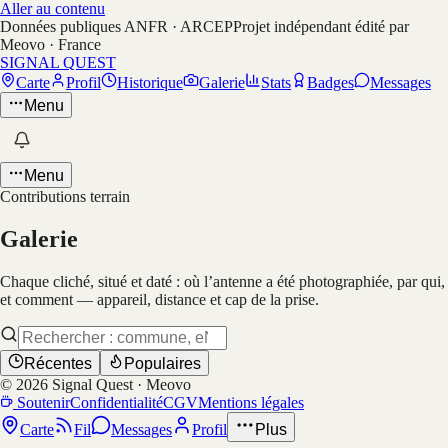
Aller au contenu
Données publiques ANFR · ARCEP
Projet indépendant édité par
Meovo · France
SIGNAL QUEST
Carte
Profil
Historique
Galerie
Stats
Badges
Messages
Menu
Menu
Contributions terrain
Galerie
Chaque cliché, situé et daté : où l’antenne a été photographiée, par qui,
et comment — appareil, distance et cap de la prise.
Récentes
Populaires
©
2026
Signal Quest · Meovo
Soutenir
Confidentialité
CGV
Mentions légales
Carte
Fil
Messages
Profil
Plus