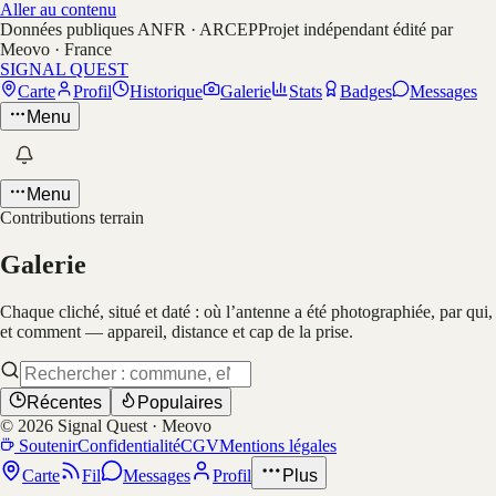
Aller au contenu
Données publiques ANFR · ARCEP
Projet indépendant édité par
Meovo · France
SIGNAL QUEST
Carte
Profil
Historique
Galerie
Stats
Badges
Messages
Menu
Menu
Contributions terrain
Galerie
Chaque cliché, situé et daté : où l’antenne a été photographiée, par qui,
et comment — appareil, distance et cap de la prise.
Récentes
Populaires
©
2026
Signal Quest · Meovo
Soutenir
Confidentialité
CGV
Mentions légales
Carte
Fil
Messages
Profil
Plus