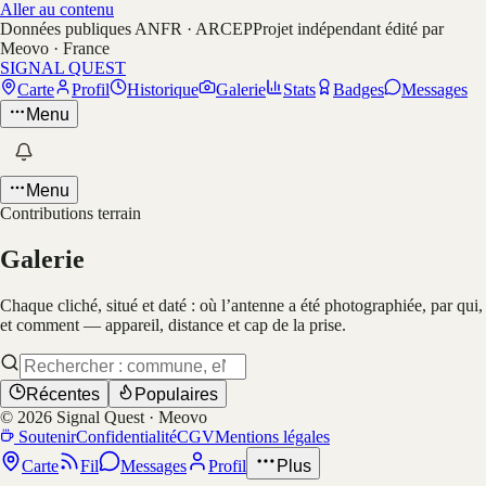
Aller au contenu
Données publiques ANFR · ARCEP
Projet indépendant édité par
Meovo · France
SIGNAL QUEST
Carte
Profil
Historique
Galerie
Stats
Badges
Messages
Menu
Menu
Contributions terrain
Galerie
Chaque cliché, situé et daté : où l’antenne a été photographiée, par qui,
et comment — appareil, distance et cap de la prise.
Récentes
Populaires
©
2026
Signal Quest · Meovo
Soutenir
Confidentialité
CGV
Mentions légales
Carte
Fil
Messages
Profil
Plus