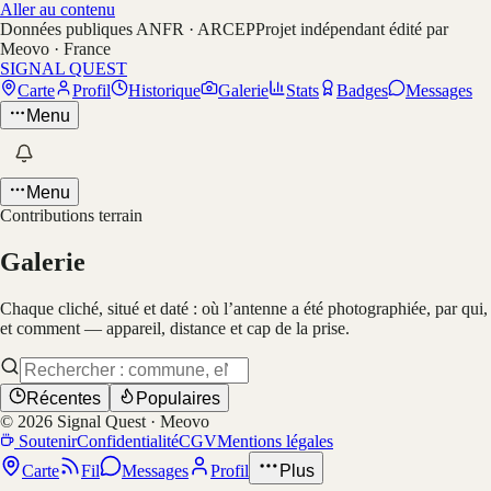
Aller au contenu
Données publiques ANFR · ARCEP
Projet indépendant édité par
Meovo · France
SIGNAL QUEST
Carte
Profil
Historique
Galerie
Stats
Badges
Messages
Menu
Menu
Contributions terrain
Galerie
Chaque cliché, situé et daté : où l’antenne a été photographiée, par qui,
et comment — appareil, distance et cap de la prise.
Récentes
Populaires
©
2026
Signal Quest · Meovo
Soutenir
Confidentialité
CGV
Mentions légales
Carte
Fil
Messages
Profil
Plus