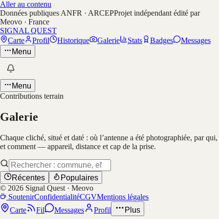
Aller au contenu
Données publiques ANFR · ARCEP
Projet indépendant édité par
Meovo · France
SIGNAL QUEST
Carte
Profil
Historique
Galerie
Stats
Badges
Messages
Menu
Menu
Contributions terrain
Galerie
Chaque cliché, situé et daté : où l’antenne a été photographiée, par qui,
et comment — appareil, distance et cap de la prise.
Récentes
Populaires
©
2026
Signal Quest · Meovo
Soutenir
Confidentialité
CGV
Mentions légales
Carte
Fil
Messages
Profil
Plus