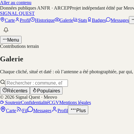
Aller au contenu
Données publiques ANFR · ARCEP
Projet indépendant édité par Meo
SIGNAL QUEST
Carte
Profil
Historique
Galerie
Stats
Badges
Messages
Menu
Contributions terrain
Galerie
Chaque cliché, situé et daté : où l’antenne a été photographiée, par qui
Récentes
Populaires
©
2026
Signal Quest · Meovo
Soutenir
Confidentialité
CGV
Mentions légales
Carte
Fil
Messages
Profil
Plus