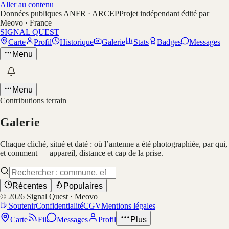
Aller au contenu
Données publiques ANFR · ARCEP
Projet indépendant édité par
Meovo · France
SIGNAL QUEST
Carte
Profil
Historique
Galerie
Stats
Badges
Messages
Menu
Menu
Contributions terrain
Galerie
Chaque cliché, situé et daté : où l’antenne a été photographiée, par qui,
et comment — appareil, distance et cap de la prise.
Récentes
Populaires
©
2026
Signal Quest · Meovo
Soutenir
Confidentialité
CGV
Mentions légales
Carte
Fil
Messages
Profil
Plus