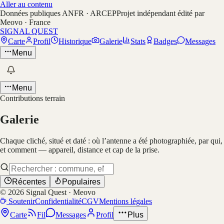
Aller au contenu
Données publiques ANFR · ARCEP
Projet indépendant édité par
Meovo · France
SIGNAL QUEST
Carte
Profil
Historique
Galerie
Stats
Badges
Messages
Menu
Menu
Contributions terrain
Galerie
Chaque cliché, situé et daté : où l’antenne a été photographiée, par qui,
et comment — appareil, distance et cap de la prise.
Récentes
Populaires
©
2026
Signal Quest · Meovo
Soutenir
Confidentialité
CGV
Mentions légales
Carte
Fil
Messages
Profil
Plus