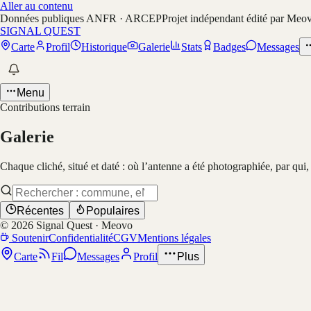
Aller au contenu
Données publiques ANFR · ARCEP
Projet indépendant édité par Meo
SIGNAL QUEST
Carte
Profil
Historique
Galerie
Stats
Badges
Messages
Menu
Contributions terrain
Galerie
Chaque cliché, situé et daté : où l’antenne a été photographiée, par qui
Récentes
Populaires
©
2026
Signal Quest · Meovo
Soutenir
Confidentialité
CGV
Mentions légales
Carte
Fil
Messages
Profil
Plus