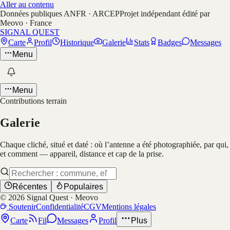
Aller au contenu
Données publiques ANFR · ARCEP
Projet indépendant édité par
Meovo · France
SIGNAL QUEST
Carte
Profil
Historique
Galerie
Stats
Badges
Messages
Menu
Menu
Contributions terrain
Galerie
Chaque cliché, situé et daté : où l’antenne a été photographiée, par qui,
et comment — appareil, distance et cap de la prise.
Récentes
Populaires
©
2026
Signal Quest · Meovo
Soutenir
Confidentialité
CGV
Mentions légales
Carte
Fil
Messages
Profil
Plus