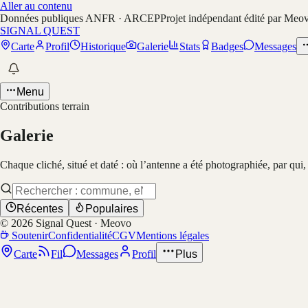
Aller au contenu
Données publiques ANFR · ARCEP
Projet indépendant édité par Meo
SIGNAL QUEST
Carte
Profil
Historique
Galerie
Stats
Badges
Messages
Menu
Contributions terrain
Galerie
Chaque cliché, situé et daté : où l’antenne a été photographiée, par qui
Récentes
Populaires
©
2026
Signal Quest · Meovo
Soutenir
Confidentialité
CGV
Mentions légales
Carte
Fil
Messages
Profil
Plus