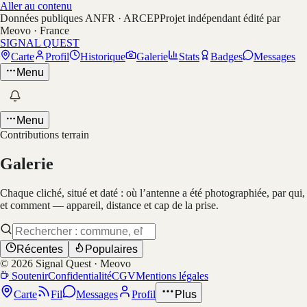
Aller au contenu
Données publiques ANFR · ARCEP
Projet indépendant édité par
Meovo · France
SIGNAL QUEST
Carte
Profil
Historique
Galerie
Stats
Badges
Messages
Menu
Menu
Contributions terrain
Galerie
Chaque cliché, situé et daté : où l’antenne a été photographiée, par qui,
et comment — appareil, distance et cap de la prise.
Récentes
Populaires
©
2026
Signal Quest · Meovo
Soutenir
Confidentialité
CGV
Mentions légales
Carte
Fil
Messages
Profil
Plus