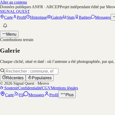
Aller au contenu
Données publiques ANFR · ARCEP
Projet indépendant édité par Meo
SIGNAL QUEST
Carte
Profil
Historique
Galerie
Stats
Badges
Messages
Menu
Contributions terrain
Galerie
Chaque cliché, situé et daté : où l’antenne a été photographiée, par qui
Récentes
Populaires
©
2026
Signal Quest · Meovo
Soutenir
Confidentialité
CGV
Mentions légales
Carte
Fil
Messages
Profil
Plus