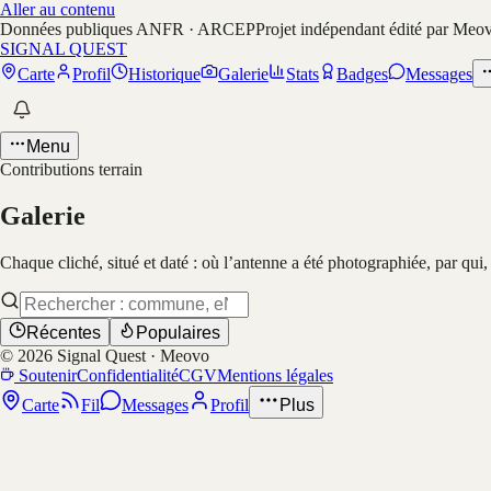
Aller au contenu
Données publiques ANFR · ARCEP
Projet indépendant édité par Meo
SIGNAL QUEST
Carte
Profil
Historique
Galerie
Stats
Badges
Messages
Menu
Contributions terrain
Galerie
Chaque cliché, situé et daté : où l’antenne a été photographiée, par qui
Récentes
Populaires
©
2026
Signal Quest · Meovo
Soutenir
Confidentialité
CGV
Mentions légales
Carte
Fil
Messages
Profil
Plus