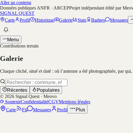
Aller au contenu
Données publiques ANFR · ARCEP
Projet indépendant édité par Meo
SIGNAL QUEST
Carte
Profil
Historique
Galerie
Stats
Badges
Messages
Menu
Contributions terrain
Galerie
Chaque cliché, situé et daté : où l’antenne a été photographiée, par qui
Récentes
Populaires
©
2026
Signal Quest · Meovo
Soutenir
Confidentialité
CGV
Mentions légales
Carte
Fil
Messages
Profil
Plus