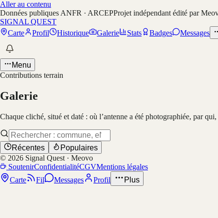
Aller au contenu
Données publiques ANFR · ARCEP
Projet indépendant édité par Meo
SIGNAL QUEST
Carte
Profil
Historique
Galerie
Stats
Badges
Messages
Menu
Contributions terrain
Galerie
Chaque cliché, situé et daté : où l’antenne a été photographiée, par qui
Récentes
Populaires
©
2026
Signal Quest · Meovo
Soutenir
Confidentialité
CGV
Mentions légales
Carte
Fil
Messages
Profil
Plus