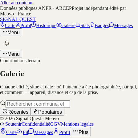
Aller au contenu
Données publiques ANFR · ARCEP
Projet indépendant édité par
Meovo · France
SIGNAL QUEST
Carte
Profil
Historique
Galerie
Stats
Badges
Messages
Menu
Menu
Contributions terrain
Galerie
Chaque cliché, situé et daté : où l’antenne a été photographiée, par qui,
et comment — appareil, distance et cap de la prise.
Récentes
Populaires
©
2026
Signal Quest · Meovo
Soutenir
Confidentialité
CGV
Mentions légales
Carte
Fil
Messages
Profil
Plus