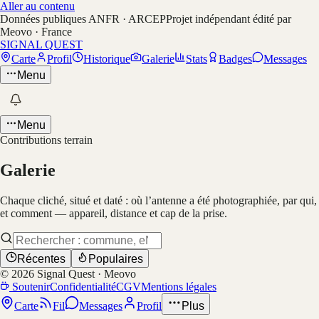
Aller au contenu
Données publiques ANFR · ARCEP
Projet indépendant édité par
Meovo · France
SIGNAL QUEST
Carte
Profil
Historique
Galerie
Stats
Badges
Messages
Menu
Menu
Contributions terrain
Galerie
Chaque cliché, situé et daté : où l’antenne a été photographiée, par qui,
et comment — appareil, distance et cap de la prise.
Récentes
Populaires
©
2026
Signal Quest · Meovo
Soutenir
Confidentialité
CGV
Mentions légales
Carte
Fil
Messages
Profil
Plus