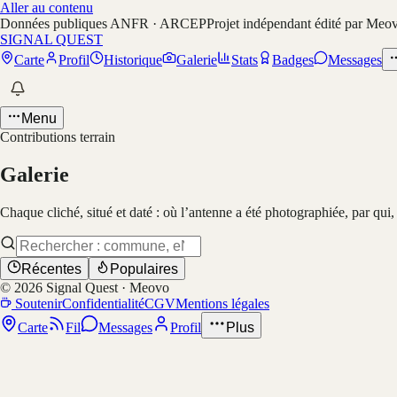
Aller au contenu
Données publiques ANFR · ARCEP
Projet indépendant édité par Meo
SIGNAL QUEST
Carte
Profil
Historique
Galerie
Stats
Badges
Messages
Menu
Contributions terrain
Galerie
Chaque cliché, situé et daté : où l’antenne a été photographiée, par qui
Récentes
Populaires
©
2026
Signal Quest · Meovo
Soutenir
Confidentialité
CGV
Mentions légales
Carte
Fil
Messages
Profil
Plus