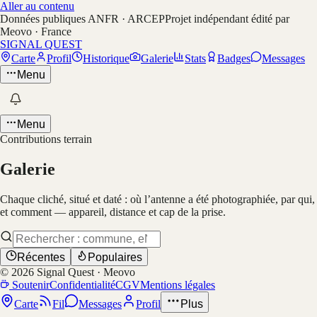
Aller au contenu
Données publiques ANFR · ARCEP
Projet indépendant édité par
Meovo · France
SIGNAL QUEST
Carte
Profil
Historique
Galerie
Stats
Badges
Messages
Menu
Menu
Contributions terrain
Galerie
Chaque cliché, situé et daté : où l’antenne a été photographiée, par qui,
et comment — appareil, distance et cap de la prise.
Récentes
Populaires
©
2026
Signal Quest · Meovo
Soutenir
Confidentialité
CGV
Mentions légales
Carte
Fil
Messages
Profil
Plus