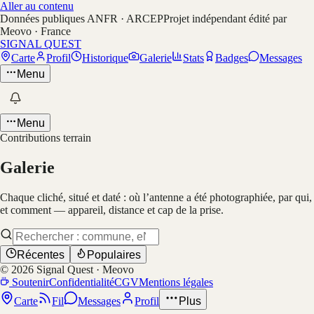
Aller au contenu
Données publiques ANFR · ARCEP
Projet indépendant édité par
Meovo · France
SIGNAL QUEST
Carte
Profil
Historique
Galerie
Stats
Badges
Messages
Menu
Menu
Contributions terrain
Galerie
Chaque cliché, situé et daté : où l’antenne a été photographiée, par qui,
et comment — appareil, distance et cap de la prise.
Récentes
Populaires
©
2026
Signal Quest · Meovo
Soutenir
Confidentialité
CGV
Mentions légales
Carte
Fil
Messages
Profil
Plus