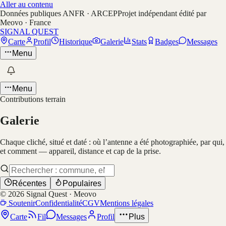
Aller au contenu
Données publiques ANFR · ARCEP
Projet indépendant édité par
Meovo · France
SIGNAL QUEST
Carte
Profil
Historique
Galerie
Stats
Badges
Messages
Menu
Menu
Contributions terrain
Galerie
Chaque cliché, situé et daté : où l’antenne a été photographiée, par qui,
et comment — appareil, distance et cap de la prise.
Récentes
Populaires
©
2026
Signal Quest · Meovo
Soutenir
Confidentialité
CGV
Mentions légales
Carte
Fil
Messages
Profil
Plus