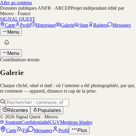
Aller au contenu
Données publiques ANFR · ARCEP
Projet indépendant édité par
Meovo · France
SIGNAL QUEST
Carte
Profil
Historique
Galerie
Stats
Badges
Messages
Menu
Menu
Contributions terrain
Galerie
Chaque cliché, situé et daté : où l’antenne a été photographiée, par qui,
et comment — appareil, distance et cap de la prise.
Récentes
Populaires
©
2026
Signal Quest · Meovo
Soutenir
Confidentialité
CGV
Mentions légales
Carte
Fil
Messages
Profil
Plus