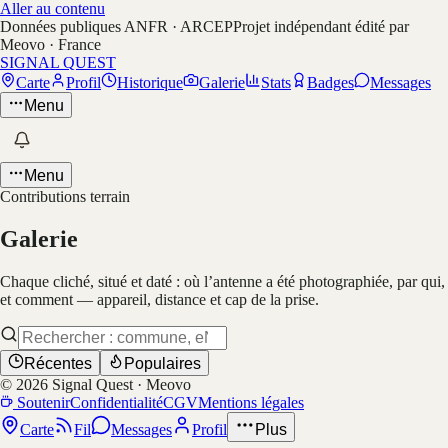
Aller au contenu
Données publiques ANFR · ARCEP
Projet indépendant édité par
Meovo · France
SIGNAL QUEST
Carte
Profil
Historique
Galerie
Stats
Badges
Messages
Menu
Menu
Contributions terrain
Galerie
Chaque cliché, situé et daté : où l’antenne a été photographiée, par qui,
et comment — appareil, distance et cap de la prise.
Récentes
Populaires
©
2026
Signal Quest · Meovo
Soutenir
Confidentialité
CGV
Mentions légales
Carte
Fil
Messages
Profil
Plus