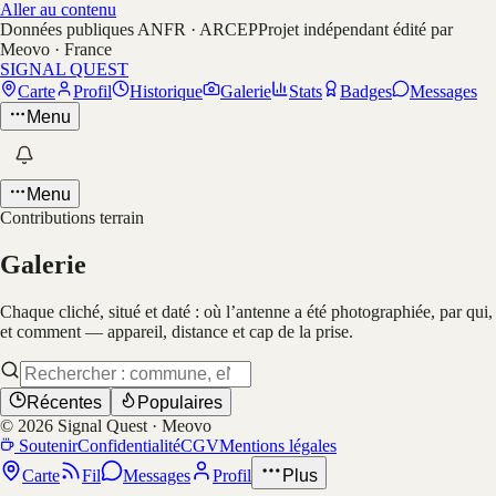
Aller au contenu
Données publiques ANFR · ARCEP
Projet indépendant édité par
Meovo · France
SIGNAL QUEST
Carte
Profil
Historique
Galerie
Stats
Badges
Messages
Menu
Menu
Contributions terrain
Galerie
Chaque cliché, situé et daté : où l’antenne a été photographiée, par qui,
et comment — appareil, distance et cap de la prise.
Récentes
Populaires
©
2026
Signal Quest · Meovo
Soutenir
Confidentialité
CGV
Mentions légales
Carte
Fil
Messages
Profil
Plus