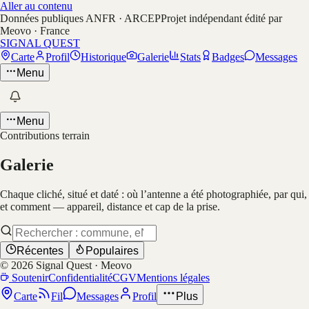
Aller au contenu
Données publiques ANFR · ARCEP
Projet indépendant édité par
Meovo · France
SIGNAL QUEST
Carte
Profil
Historique
Galerie
Stats
Badges
Messages
Menu
Menu
Contributions terrain
Galerie
Chaque cliché, situé et daté : où l’antenne a été photographiée, par qui,
et comment — appareil, distance et cap de la prise.
Récentes
Populaires
©
2026
Signal Quest · Meovo
Soutenir
Confidentialité
CGV
Mentions légales
Carte
Fil
Messages
Profil
Plus