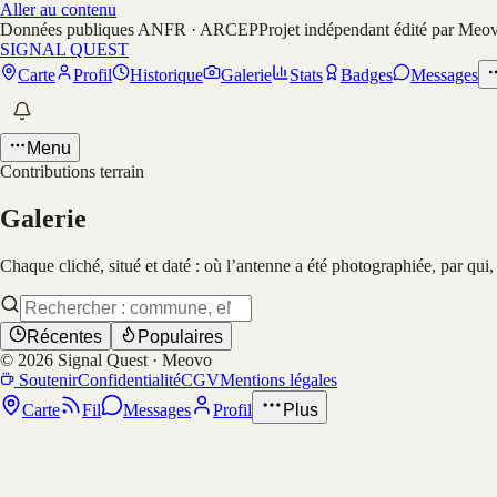
Aller au contenu
Données publiques ANFR · ARCEP
Projet indépendant édité par Meo
SIGNAL QUEST
Carte
Profil
Historique
Galerie
Stats
Badges
Messages
Menu
Contributions terrain
Galerie
Chaque cliché, situé et daté : où l’antenne a été photographiée, par qui
Récentes
Populaires
©
2026
Signal Quest · Meovo
Soutenir
Confidentialité
CGV
Mentions légales
Carte
Fil
Messages
Profil
Plus