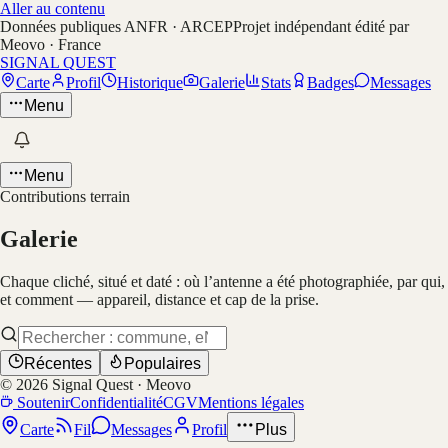
Aller au contenu
Données publiques ANFR · ARCEP
Projet indépendant édité par
Meovo · France
SIGNAL QUEST
Carte
Profil
Historique
Galerie
Stats
Badges
Messages
Menu
Menu
Contributions terrain
Galerie
Chaque cliché, situé et daté : où l’antenne a été photographiée, par qui,
et comment — appareil, distance et cap de la prise.
Récentes
Populaires
©
2026
Signal Quest · Meovo
Soutenir
Confidentialité
CGV
Mentions légales
Carte
Fil
Messages
Profil
Plus