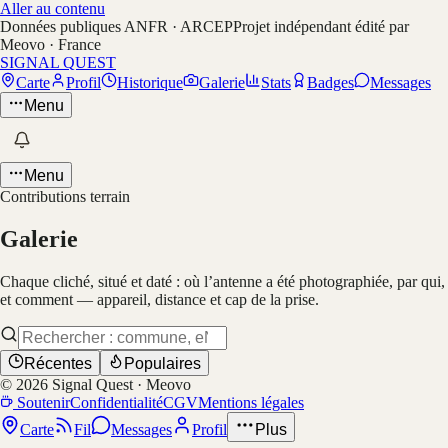
Aller au contenu
Données publiques ANFR · ARCEP
Projet indépendant édité par
Meovo · France
SIGNAL QUEST
Carte
Profil
Historique
Galerie
Stats
Badges
Messages
Menu
Menu
Contributions terrain
Galerie
Chaque cliché, situé et daté : où l’antenne a été photographiée, par qui,
et comment — appareil, distance et cap de la prise.
Récentes
Populaires
©
2026
Signal Quest · Meovo
Soutenir
Confidentialité
CGV
Mentions légales
Carte
Fil
Messages
Profil
Plus