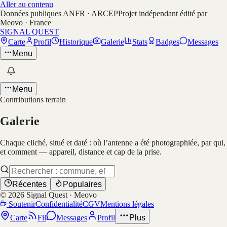
Aller au contenu
Données publiques ANFR · ARCEP
Projet indépendant édité par
Meovo · France
SIGNAL QUEST
Carte
Profil
Historique
Galerie
Stats
Badges
Messages
Menu
Menu
Contributions terrain
Galerie
Chaque cliché, situé et daté : où l’antenne a été photographiée, par qui,
et comment — appareil, distance et cap de la prise.
Récentes
Populaires
©
2026
Signal Quest · Meovo
Soutenir
Confidentialité
CGV
Mentions légales
Carte
Fil
Messages
Profil
Plus