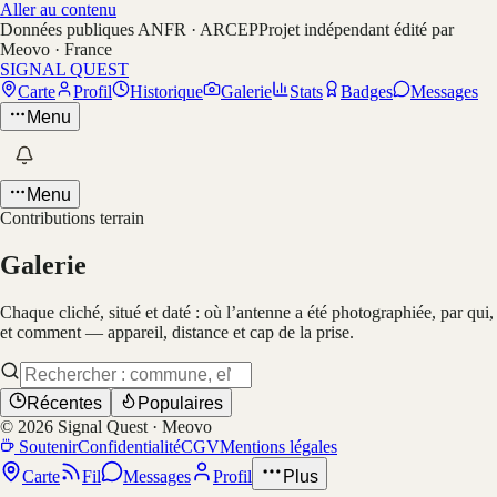
Aller au contenu
Données publiques ANFR · ARCEP
Projet indépendant édité par
Meovo · France
SIGNAL QUEST
Carte
Profil
Historique
Galerie
Stats
Badges
Messages
Menu
Menu
Contributions terrain
Galerie
Chaque cliché, situé et daté : où l’antenne a été photographiée, par qui,
et comment — appareil, distance et cap de la prise.
Récentes
Populaires
©
2026
Signal Quest · Meovo
Soutenir
Confidentialité
CGV
Mentions légales
Carte
Fil
Messages
Profil
Plus