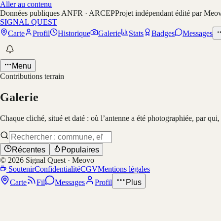
Aller au contenu
Données publiques ANFR · ARCEP
Projet indépendant édité par Meo
SIGNAL QUEST
Carte
Profil
Historique
Galerie
Stats
Badges
Messages
Menu
Contributions terrain
Galerie
Chaque cliché, situé et daté : où l’antenne a été photographiée, par qui
Récentes
Populaires
©
2026
Signal Quest · Meovo
Soutenir
Confidentialité
CGV
Mentions légales
Carte
Fil
Messages
Profil
Plus