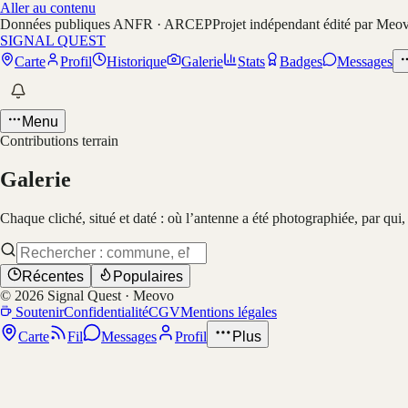
Aller au contenu
Données publiques ANFR · ARCEP
Projet indépendant édité par Meo
SIGNAL QUEST
Carte
Profil
Historique
Galerie
Stats
Badges
Messages
Menu
Contributions terrain
Galerie
Chaque cliché, situé et daté : où l’antenne a été photographiée, par qui
Récentes
Populaires
©
2026
Signal Quest · Meovo
Soutenir
Confidentialité
CGV
Mentions légales
Carte
Fil
Messages
Profil
Plus