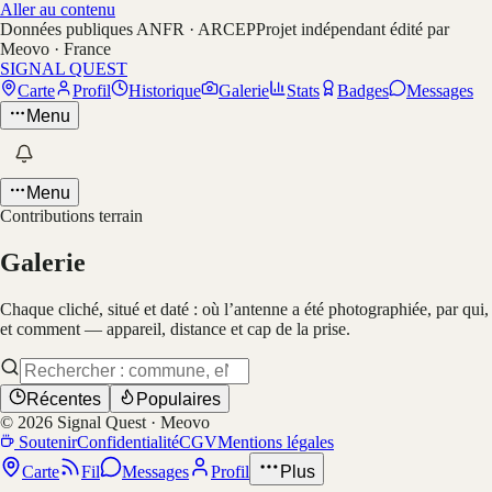
Aller au contenu
Données publiques ANFR · ARCEP
Projet indépendant édité par
Meovo · France
SIGNAL QUEST
Carte
Profil
Historique
Galerie
Stats
Badges
Messages
Menu
Menu
Contributions terrain
Galerie
Chaque cliché, situé et daté : où l’antenne a été photographiée, par qui,
et comment — appareil, distance et cap de la prise.
Récentes
Populaires
©
2026
Signal Quest · Meovo
Soutenir
Confidentialité
CGV
Mentions légales
Carte
Fil
Messages
Profil
Plus