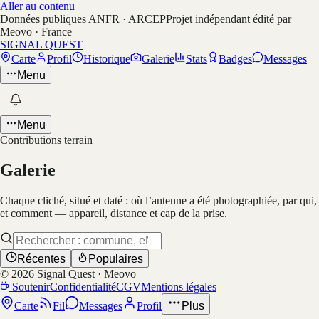
Aller au contenu
Données publiques ANFR · ARCEP
Projet indépendant édité par
Meovo · France
SIGNAL QUEST
Carte
Profil
Historique
Galerie
Stats
Badges
Messages
Menu
Menu
Contributions terrain
Galerie
Chaque cliché, situé et daté : où l’antenne a été photographiée, par qui,
et comment — appareil, distance et cap de la prise.
Récentes
Populaires
©
2026
Signal Quest · Meovo
Soutenir
Confidentialité
CGV
Mentions légales
Carte
Fil
Messages
Profil
Plus