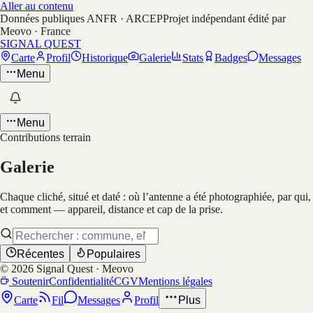
Aller au contenu
Données publiques ANFR · ARCEP
Projet indépendant édité par
Meovo · France
SIGNAL QUEST
Carte
Profil
Historique
Galerie
Stats
Badges
Messages
Menu
Menu
Contributions terrain
Galerie
Chaque cliché, situé et daté : où l’antenne a été photographiée, par qui,
et comment — appareil, distance et cap de la prise.
Récentes
Populaires
©
2026
Signal Quest · Meovo
Soutenir
Confidentialité
CGV
Mentions légales
Carte
Fil
Messages
Profil
Plus