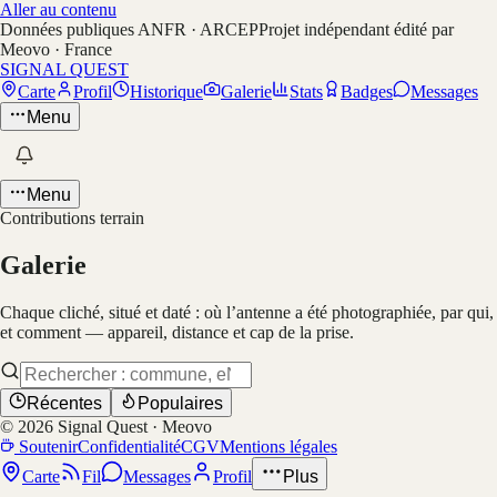
Aller au contenu
Données publiques ANFR · ARCEP
Projet indépendant édité par
Meovo · France
SIGNAL QUEST
Carte
Profil
Historique
Galerie
Stats
Badges
Messages
Menu
Menu
Contributions terrain
Galerie
Chaque cliché, situé et daté : où l’antenne a été photographiée, par qui,
et comment — appareil, distance et cap de la prise.
Récentes
Populaires
©
2026
Signal Quest · Meovo
Soutenir
Confidentialité
CGV
Mentions légales
Carte
Fil
Messages
Profil
Plus