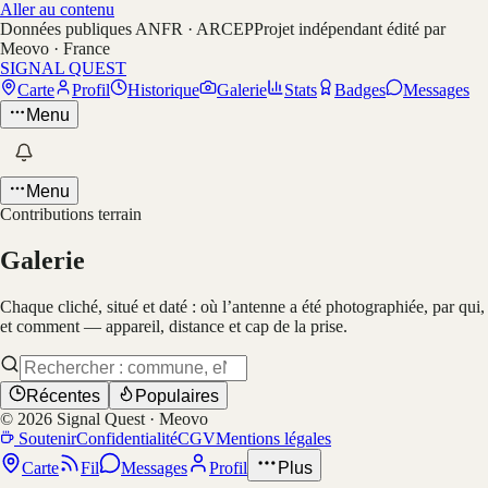
Aller au contenu
Données publiques ANFR · ARCEP
Projet indépendant édité par
Meovo · France
SIGNAL QUEST
Carte
Profil
Historique
Galerie
Stats
Badges
Messages
Menu
Menu
Contributions terrain
Galerie
Chaque cliché, situé et daté : où l’antenne a été photographiée, par qui,
et comment — appareil, distance et cap de la prise.
Récentes
Populaires
©
2026
Signal Quest · Meovo
Soutenir
Confidentialité
CGV
Mentions légales
Carte
Fil
Messages
Profil
Plus