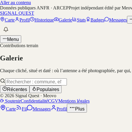
Aller au contenu
Données publiques ANFR · ARCEP
Projet indépendant édité par Meo
SIGNAL QUEST
Carte
Profil
Historique
Galerie
Stats
Badges
Messages
Menu
Contributions terrain
Galerie
Chaque cliché, situé et daté : où l’antenne a été photographiée, par qui
Récentes
Populaires
©
2026
Signal Quest · Meovo
Soutenir
Confidentialité
CGV
Mentions légales
Carte
Fil
Messages
Profil
Plus