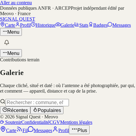
Aller au contenu
Données publiques ANFR · ARCEP
Projet indépendant édité par
Meovo · France
SIGNAL QUEST
Carte
Profil
Historique
Galerie
Stats
Badges
Messages
Menu
Menu
Contributions terrain
Galerie
Chaque cliché, situé et daté : où l’antenne a été photographiée, par qui,
et comment — appareil, distance et cap de la prise.
Récentes
Populaires
©
2026
Signal Quest · Meovo
Soutenir
Confidentialité
CGV
Mentions légales
Carte
Fil
Messages
Profil
Plus