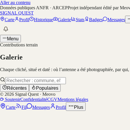
Aller au contenu
Données publiques ANFR · ARCEP
Projet indépendant édité par Meo
SIGNAL QUEST
Carte
Profil
Historique
Galerie
Stats
Badges
Messages
Menu
Contributions terrain
Galerie
Chaque cliché, situé et daté : où l’antenne a été photographiée, par qui
Récentes
Populaires
©
2026
Signal Quest · Meovo
Soutenir
Confidentialité
CGV
Mentions légales
Carte
Fil
Messages
Profil
Plus