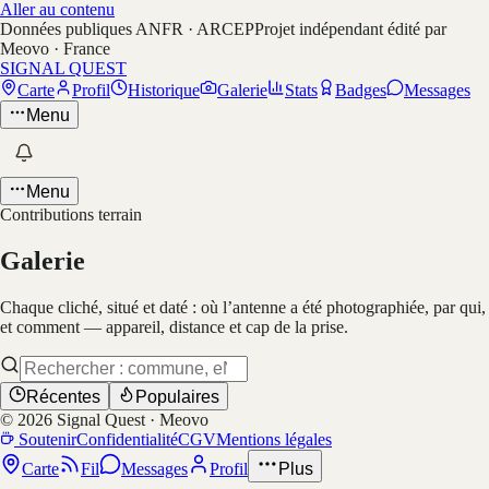
Aller au contenu
Données publiques ANFR · ARCEP
Projet indépendant édité par
Meovo · France
SIGNAL QUEST
Carte
Profil
Historique
Galerie
Stats
Badges
Messages
Menu
Menu
Contributions terrain
Galerie
Chaque cliché, situé et daté : où l’antenne a été photographiée, par qui,
et comment — appareil, distance et cap de la prise.
Récentes
Populaires
©
2026
Signal Quest · Meovo
Soutenir
Confidentialité
CGV
Mentions légales
Carte
Fil
Messages
Profil
Plus