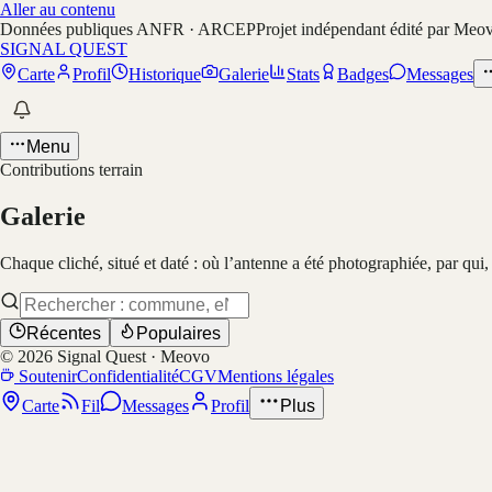
Aller au contenu
Données publiques ANFR · ARCEP
Projet indépendant édité par Meo
SIGNAL QUEST
Carte
Profil
Historique
Galerie
Stats
Badges
Messages
Menu
Contributions terrain
Galerie
Chaque cliché, situé et daté : où l’antenne a été photographiée, par qui
Récentes
Populaires
©
2026
Signal Quest · Meovo
Soutenir
Confidentialité
CGV
Mentions légales
Carte
Fil
Messages
Profil
Plus