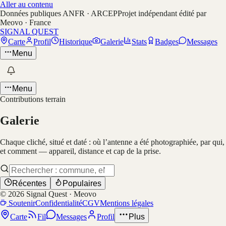
Aller au contenu
Données publiques ANFR · ARCEP
Projet indépendant édité par
Meovo · France
SIGNAL QUEST
Carte
Profil
Historique
Galerie
Stats
Badges
Messages
Menu
Menu
Contributions terrain
Galerie
Chaque cliché, situé et daté : où l’antenne a été photographiée, par qui,
et comment — appareil, distance et cap de la prise.
Récentes
Populaires
©
2026
Signal Quest · Meovo
Soutenir
Confidentialité
CGV
Mentions légales
Carte
Fil
Messages
Profil
Plus