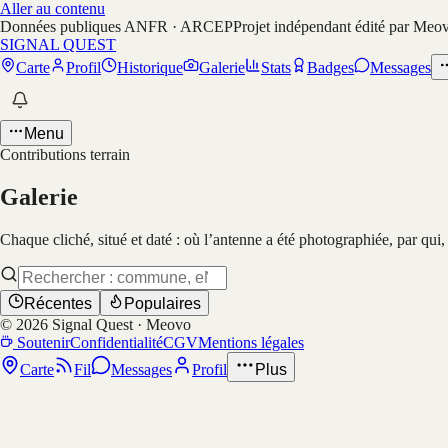
Aller au contenu
Données publiques ANFR · ARCEP
Projet indépendant édité par Meo
SIGNAL QUEST
Carte
Profil
Historique
Galerie
Stats
Badges
Messages
Menu
Contributions terrain
Galerie
Chaque cliché, situé et daté : où l’antenne a été photographiée, par qui
Récentes
Populaires
©
2026
Signal Quest · Meovo
Soutenir
Confidentialité
CGV
Mentions légales
Carte
Fil
Messages
Profil
Plus