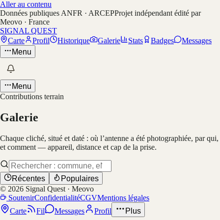
Aller au contenu
Données publiques ANFR · ARCEP
Projet indépendant édité par
Meovo · France
SIGNAL QUEST
Carte
Profil
Historique
Galerie
Stats
Badges
Messages
Menu
Menu
Contributions terrain
Galerie
Chaque cliché, situé et daté : où l’antenne a été photographiée, par qui,
et comment — appareil, distance et cap de la prise.
Récentes
Populaires
©
2026
Signal Quest · Meovo
Soutenir
Confidentialité
CGV
Mentions légales
Carte
Fil
Messages
Profil
Plus