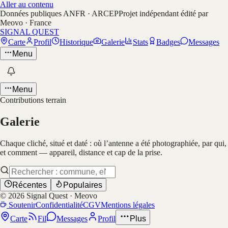
Aller au contenu
Données publiques ANFR · ARCEP
Projet indépendant édité par
Meovo · France
SIGNAL QUEST
Carte
Profil
Historique
Galerie
Stats
Badges
Messages
Menu
Menu
Contributions terrain
Galerie
Chaque cliché, situé et daté : où l’antenne a été photographiée, par qui,
et comment — appareil, distance et cap de la prise.
Récentes
Populaires
©
2026
Signal Quest · Meovo
Soutenir
Confidentialité
CGV
Mentions légales
Carte
Fil
Messages
Profil
Plus